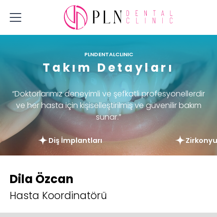
PLNDENTALCLINIC
Takım Detayları
“Doktorlarımız deneyimli ve şefkatli profesyonellerdir
ve her hasta için kişiselleştirilmiş ve güvenilir bakım
sunar.”
Diş İmplantları
Zirkony
Dila Özcan
Hasta Koordinatörü